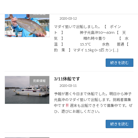
3/12マダイ狙いで出船
釣果情報
2020-03-12
マダイ狙いで出船しました。 【 ポイン
ト 】 神子元島沖50～60ｍ 【 天
気 】 晴れ時々曇り 【 水
温 】 15.5℃ 水色 普通 【
釣 果 】 マダイ 1.5㎏ 0~1匹 カン […]
続きを読む
3/11休船です
釣果情報
2020-03-11
予報が悪く今日まで休船でした。明日から神子
元島沖のマダイ狙いで出船します。挑戦者募集
中です
週末も出船できそうで募集中です。ぜ
ひ、遊びにお越しください。
続きを読む