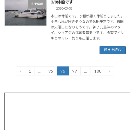
3/8休船です
釣果情報
2020-03-08
本日は休船です。 予報が悪く休船としました。
明日も風が吹きそうなので休船予定です。再開
は火曜日になりそうです。 神子元島沖のマタ
イ、シマアジの挑戦者募集中です。 希望でイサ
キとのリレー釣りも出船します。
続きを読む
投
«
1
…
95
96
97
…
100
»
固
固
固
固
固
定
定
定
定
定
稿
ペ
ペ
ペ
ペ
ペ
ー
ー
ー
ー
ー
の
ジ
ジ
ジ
ジ
ジ
ペ
ー
ジ