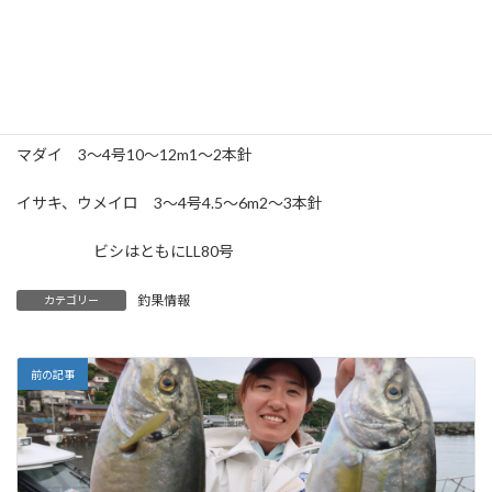
日曜日も空席多く募集中、来週平日もガラガラでチャンスです。
【 集合時間 】 4：45
【 仕掛け 】
マダイ 3〜4号10〜12m1〜2本針
イサキ、ウメイロ 3〜4号4.5〜6m2〜3本針
ビシはともにLL80号
釣果情報
カテゴリー
前の記事