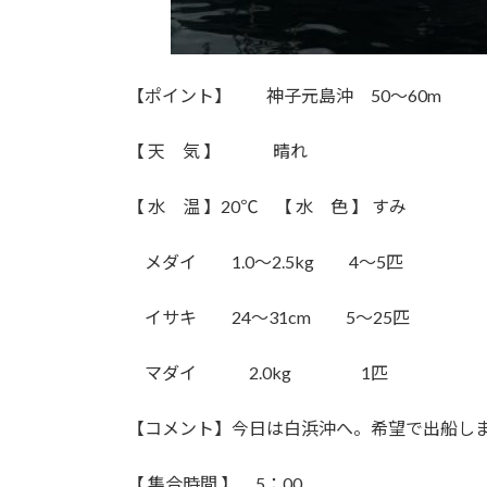
【ポイント】 神子元島沖 50〜60m
【 天 気 】 晴れ
【 水 温 】20℃ 【 水 色 】 すみ
メダイ 1.0〜2.5kg 4〜5匹
イサキ 24〜31cm 5〜25匹
マダイ 2.0kg 1匹
【コメント】今日は白浜沖へ。希望で出船し
【 集合時間 】 5：00