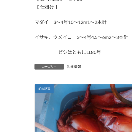
【 仕掛け 】
マダイ 3〜4号10〜12m1〜2本針
イサキ、ウメイロ 3〜4号4.5〜6m2〜3本針
ビシはともにLL80号
釣果情報
カテゴリー
前の記事