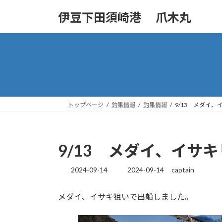
コ
ナ
伊豆下田須崎港 爪木丸
ン
ビ
テ
ゲ
ン
ー
ツ
シ
へ
ョ
ス
ン
キ
に
ッ
移
トップページ
釣果情報
釣果情報
9/13 メダイ、
プ
動
9/13 メダイ、イサ
2024-09-14
2024-09-14
captain
最
終
更
メダイ、イサキ狙いで出船しました。
新
日
時