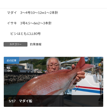
【 仕掛け 】
マダイ 3〜4号10〜12m1〜2本針
イサキ 3号4.5〜6m2〜3本針
ビシはともにLL80号
釣果情報
カテゴリー
前の記事
5/17 マダイ船