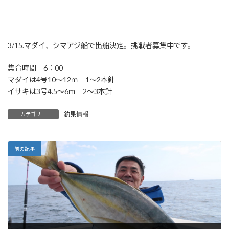
後に期待しましょう。
明日、明後日は予報が悪いので出船中止とさせて頂きます。
3/15.マダイ、シマアジ船で出船決定。挑戦者募集中です。
集合時間 6：00
マダイは4号10～12ｍ 1～2本針
イサキは3号4.5～6ｍ 2〜3本針
釣果情報
カテゴリー
前の記事