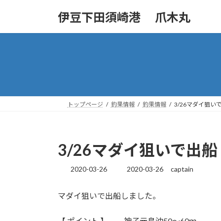
コ
ナ
伊豆下田須崎港 爪木丸
ン
ビ
テ
ゲ
ン
ー
ツ
シ
へ
ョ
ス
ン
キ
に
ッ
移
トップページ
釣果情報
釣果情報
3/26マダイ狙い
プ
動
3/26マダイ狙いで出船
2020-03-26
2020-03-26
captain
最
終
更
マダイ狙いで出船しました。
新
日
時
【 ポイント 】 神子元島沖50～60ｍ