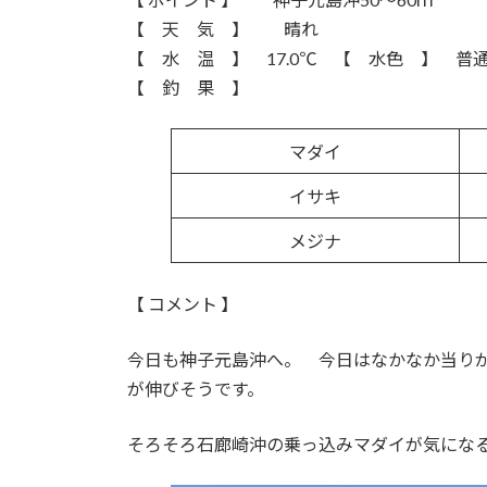
:
【 天 気 】 晴れ
【 水 温 】 17.0℃ 【 水色 】 普
【 釣 果 】
マダイ
イサキ
メジナ
【 コメント 】
今日も神子元島沖へ。 今日はなかなか当り
が伸びそうです。
そろそろ石廊崎沖の乗っ込みマダイが気にな