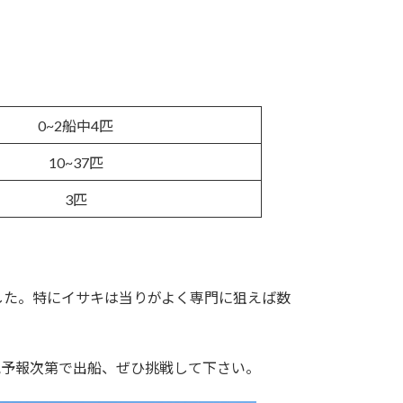
0~2船中4匹
10~37匹
3匹
した。特にイサキは当りがよく専門に狙えば数
気予報次第で出船、ぜひ挑戦して下さい。